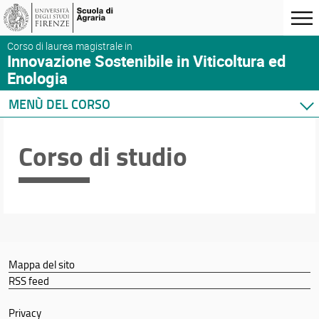
Corso di laurea magistrale in
Innovazione Sostenibile in Viticoltura ed
Enologia
MENÙ DEL CORSO
Home
Corso di studio
Corso di studio
Didattica
Docenti
Orario e calendari
Mappa del sito
RSS feed
Privacy