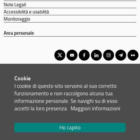
Note Legali
Accessibilità e usabilità
Monitoraggio
Area personale
Corso di Laurea Magistrale in Innovazione Sostenibile in
Cookie
Viticoltura ed Enologia
I cookie di questo sito servono al suo corretto
© Copyright 2012-2026 Università degli Studi di Firenze UNIFI
funzionamento e non raccolgono alcuna tua
P.IVA/Cod.Fis 01279680480
informazione personale. Se navighi su di esso
accetti la loro presenza.
Maggiori informazioni
Piazzale delle Cascine, 18 - 50144 Firenze (FI)
Tel: +39 055 2755700
Email:
scuola(AT)agraria.unifi.it
Ho capito
Redazione Web